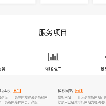
服务项目
业务
网络推广
基
站建设
模板网站
热门
热门
站建设 高端网站建设是高级网
模板网站 什么是模板网站？
、高级网络程序员、高级···
就是用已经成形的网站为框架进行·