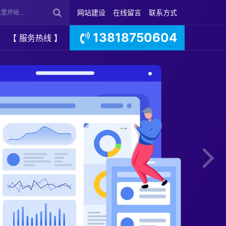
网站建设
在线留言
联系方式
13818750604
【 服务热线 】
序完美结合