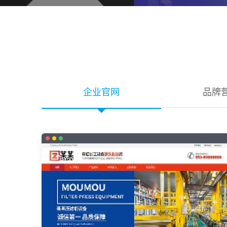
企业官网
品牌