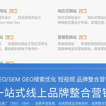
网站
响应式网站
热门
热门
网页设计 自适应网页设计
响应式网站设计 响应式网站
ive Web Des···
种网络页面设计布局，其理念是：·
站
营销型网站
热门
热门
站 商城网站类似于现实世界当
营销型网站 所谓营销型网站
，差别是利用电子商务的···
现某种特定的营销目标，能将营销·
网
热门
站 企业网站是企业在互联网上
营销和形象宣传的平台，···
EO/SEM GEO搜索优化 短视频 品牌整合
一站式线上品牌整合营
化推广（SEO、SEM）、品牌声誉管理、全网舆情监测等服务，品牌整合