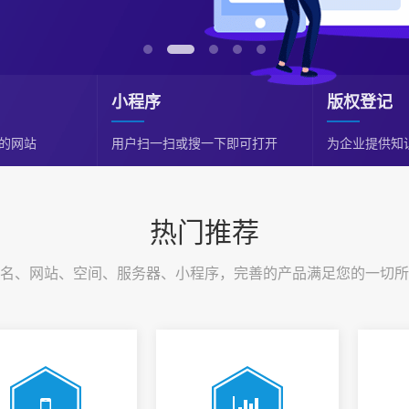
小程序
版权登记
的网站
用户扫一扫或搜一下即可打开
为企业提供知
热门推荐
名、网站、空间、服务器、小程序，完善的产品满足您的一切所