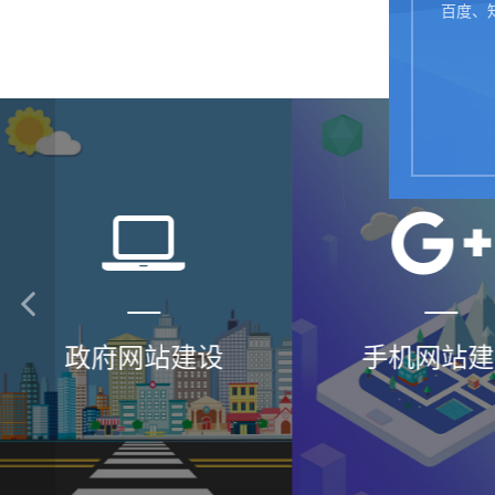
百度、
手机网站建设
企业网站