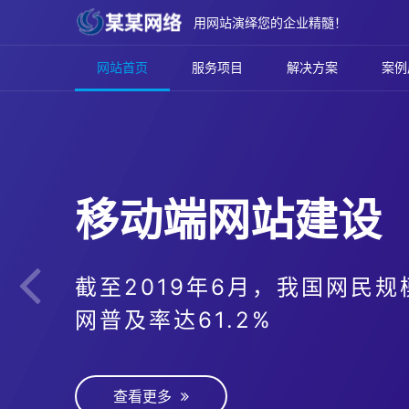
用网站演绎您的企业精髓！
网站首页
服务项目
解决方案
案例
自带推广