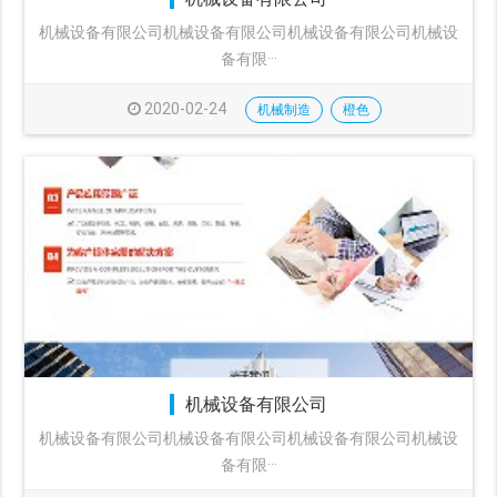
机械设备有限公司机械设备有限公司机械设备有限公司机械设
备有限···
2020-02-24
机械制造
橙色
机械设备有限公司
机械设备有限公司机械设备有限公司机械设备有限公司机械设
备有限···