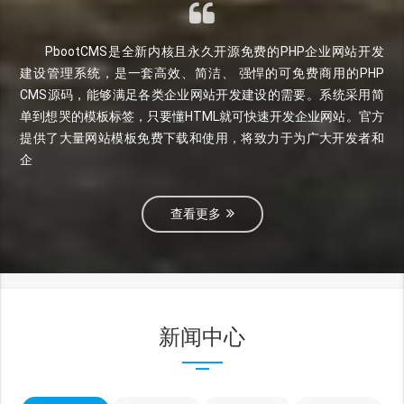
PbootCMS是全新内核且永久开源免费的PHP企业网站开发
建设管理系统，是一套高效、简洁、 强悍的可免费商用的PHP
CMS源码，能够满足各类企业网站开发建设的需要。系统采用简
单到想哭的模板标签，只要懂HTML就可快速开发企业网站。官方
提供了大量网站模板免费下载和使用，将致力于为广大开发者和
企
查看更多
新闻中心