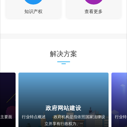
知识产权
查看更多
解决方案
政府网站建设
主要面
行业特点概述 政府机构是指依照国家法律设
行业
立并享有行政权力、···