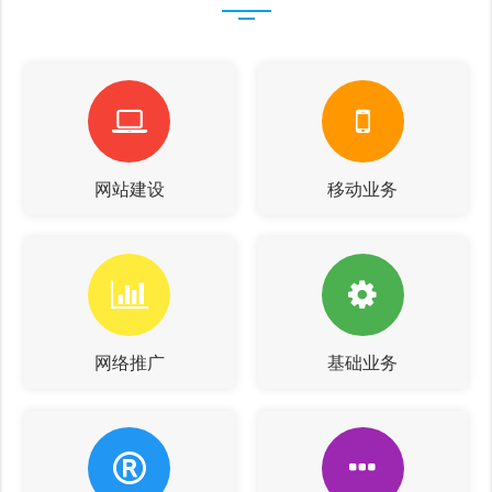
网站建设
移动业务
网络推广
基础业务