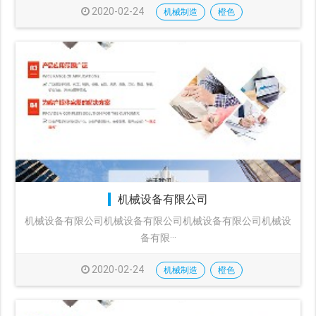
2020-02-24
机械制造
橙色
机械设备有限公司
机械设备有限公司机械设备有限公司机械设备有限公司机械设
备有限···
2020-02-24
机械制造
橙色