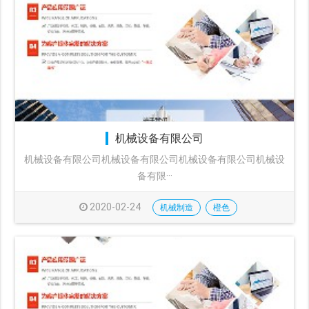
机械设备有限公司
机械设备有限公司机械设备有限公司机械设备有限公司机械设
备有限···
2020-02-24
机械制造
橙色