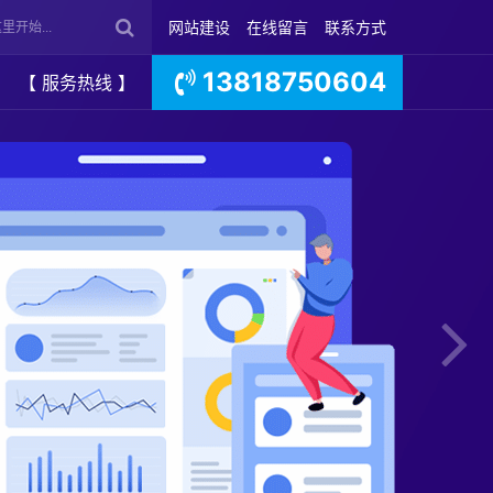
网站建设
在线留言
联系方式
13818750604
【 服务热线 】