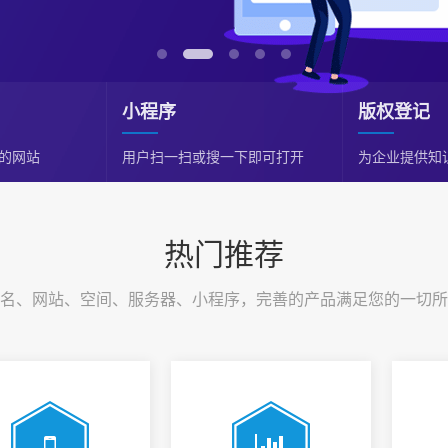
小程序
版权登记
的网站
用户扫一扫或搜一下即可打开
为企业提供知
热门推荐
名、网站、空间、服务器、小程序，完善的产品满足您的一切所