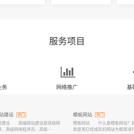
服务项目
业务
网络推广
基
站建设
模板网站
热门
热门
站建设 高端网站建设是高级网
模板网站 什么是模板网站？
、高级网络程序员、高级···
就是用已经成形的网站为框架进行·