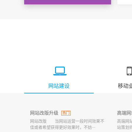
网站建设
移动
网站改版升级
高端网
热门
网站改版 当网站运营一段时间效果不
高端网
佳或者希望获得更好效果时，不妨···
站策划师