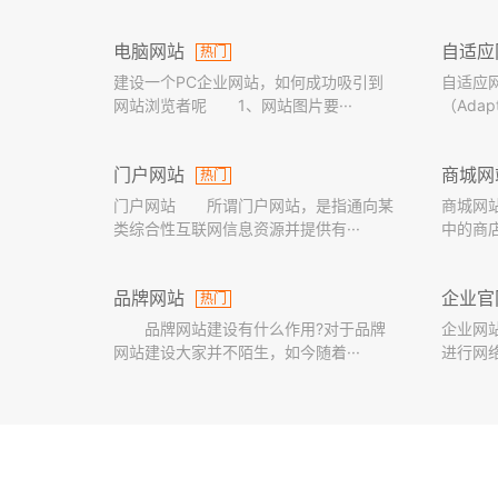
电脑网站
自适应
热门
建设一个PC企业网站，如何成功吸引到
自适应
网站浏览者呢 1、网站图片要···
（Adapt
门户网站
商城网
热门
门户网站 所谓门户网站，是指通向某
商城网
类综合性互联网信息资源并提供有···
中的商店
品牌网站
企业官
热门
品牌网站建设有什么作用?对于品牌
企业网
网站建设大家并不陌生，如今随着···
进行网络