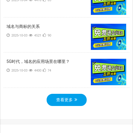
2025-10-04
4416
85
域名与商标的关系
2025-10-03
4521
90
5G时代，域名的应用场景在哪里？
2025-10-03
4400
74
查看更多