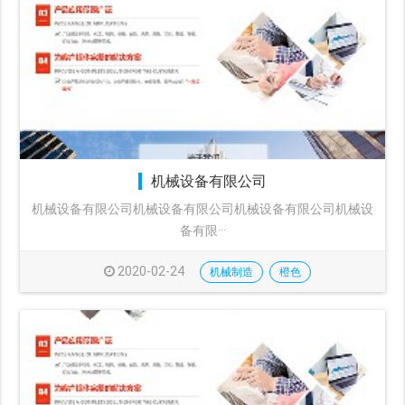
机械设备有限公司
机械设备有限公司机械设备有限公司机械设备有限公司机械设
备有限···
2020-02-24
机械制造
橙色