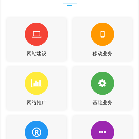
网站建设
移动业务
网络推广
基础业务