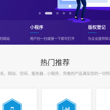
小程序
版权登记
的网站
用户扫一扫或搜一下即可打开
为企业提供知
热门推荐
名、网站、空间、服务器、小程序，完善的产品满足您的一切所