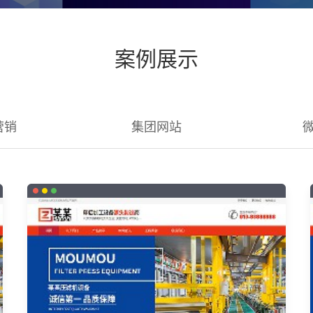
案例展示
营销
集团网站