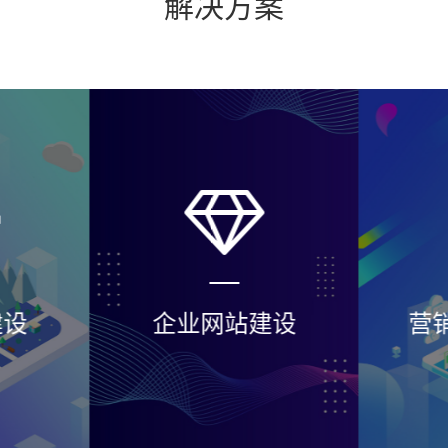
解决方案
知乎、小红书、微信、新闻稿、自媒体、今日头条等一站式全媒体品牌推
立即咨询
13818750604
建设
营销型网站建设
行业