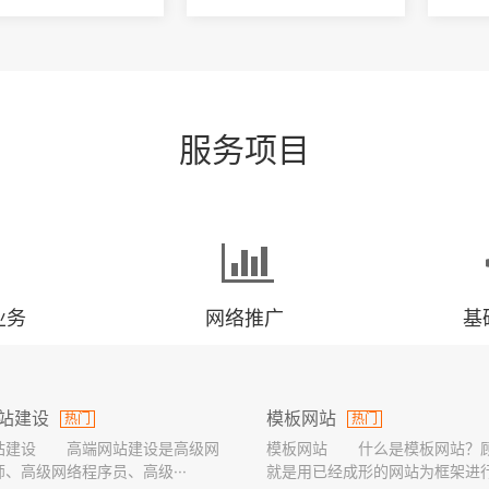
服务项目
业务
网络推广
基
站建设
模板网站
热门
热门
站建设 高端网站建设是高级网
模板网站 什么是模板网站？
、高级网络程序员、高级···
就是用已经成形的网站为框架进行·