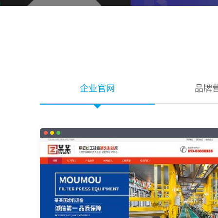
企业官网
品牌