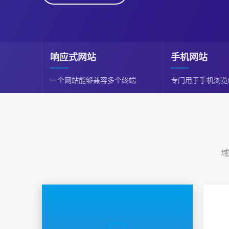
响应式网站
手机网站
一个网站能够兼容多个终端
专门用于手机浏览
域