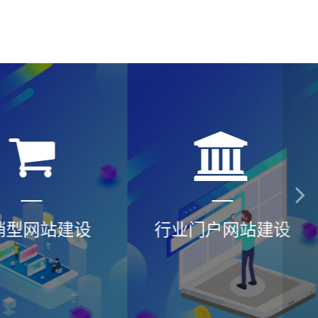
广服务。
门户网站建设
外贸网站建设