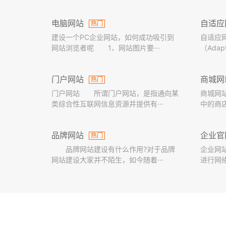
电脑网站
自适应
热门
建设一个PC企业网站，如何成功吸引到
自适应
网站浏览者呢 1、网站图片要···
（Adapt
门户网站
商城网
热门
门户网站 所谓门户网站，是指通向某
商城网
类综合性互联网信息资源并提供有···
中的商店
品牌网站
企业官
热门
品牌网站建设有什么作用?对于品牌
企业网
网站建设大家并不陌生，如今随着···
进行网络
S
官网优