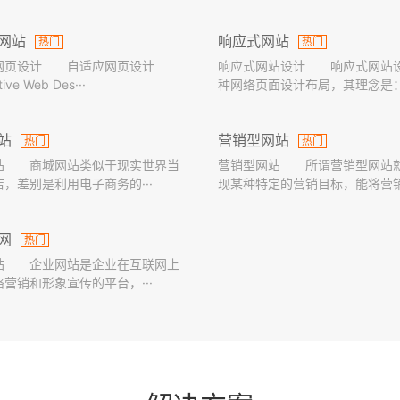
网站
响应式网站
热门
热门
网页设计 自适应网页设计
响应式网站设计 响应式网站
ive Web Des···
种网络页面设计布局，其理念是：·
站
营销型网站
热门
热门
站 商城网站类似于现实世界当
营销型网站 所谓营销型网站
，差别是利用电子商务的···
现某种特定的营销目标，能将营销·
网
热门
站 企业网站是企业在互联网上
营销和形象宣传的平台，···
EO/SEM GEO搜索优化 短视频 品牌整合
一站式线上品牌整合营
化推广（SEO、SEM）、品牌声誉管理、全网舆情监测等服务，品牌整合