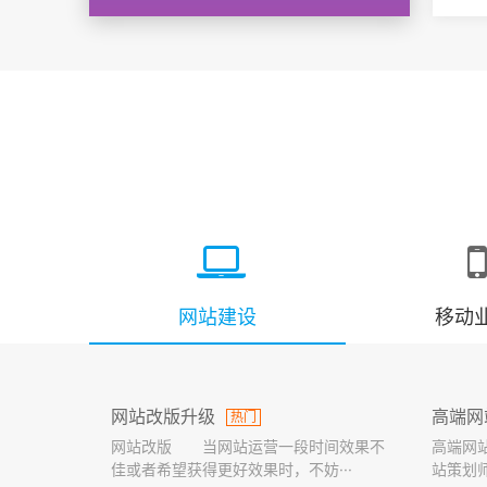
网站建设
移动
网站改版升级
高端网
热门
网站改版 当网站运营一段时间效果不
高端网
佳或者希望获得更好效果时，不妨···
站策划师