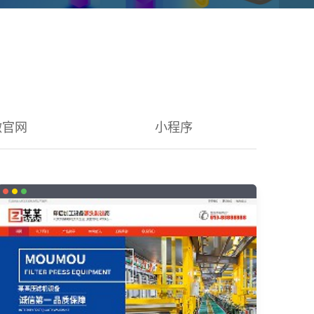
微官网
小程序