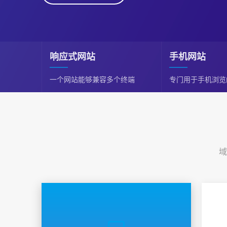
响应式网站
手机网站
一个网站能够兼容多个终端
专门用于手机浏览
域