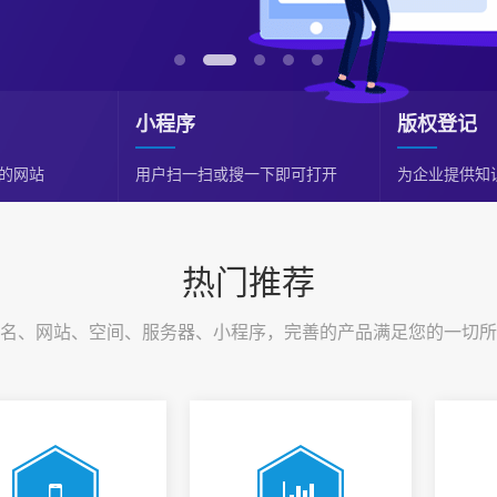
小程序
版权登记
的网站
用户扫一扫或搜一下即可打开
为企业提供知
热门推荐
名、网站、空间、服务器、小程序，完善的产品满足您的一切所