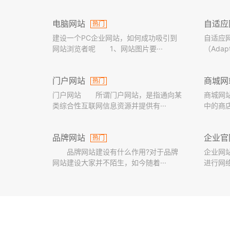
电脑网站
自适应
热门
建设一个PC企业网站，如何成功吸引到
自适应
网站浏览者呢 1、网站图片要···
（Adapt
门户网站
商城网
热门
门户网站 所谓门户网站，是指通向某
商城网
类综合性互联网信息资源并提供有···
中的商店
品牌网站
企业官
热门
品牌网站建设有什么作用?对于品牌
企业网
网站建设大家并不陌生，如今随着···
进行网络