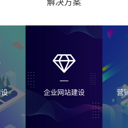
解决方案
建设
企业网站建设
营