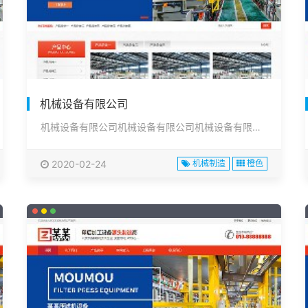
机械设备有限公司
机械设备有限公司机械设备有限公司机械设备有限公司机械设备有限···
2020-02-24
机械制造
橙色