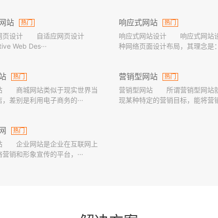
网站
响应式网站
热门
热门
网页设计 自适应网页设计
响应式网站设计 响应式网站
ive Web Des···
种网络页面设计布局，其理念是：·
站
营销型网站
热门
热门
站 商城网站类似于现实世界当
营销型网站 所谓营销型网站
，差别是利用电子商务的···
现某种特定的营销目标，能将营销·
网
热门
站 企业网站是企业在互联网上
营销和形象宣传的平台，···