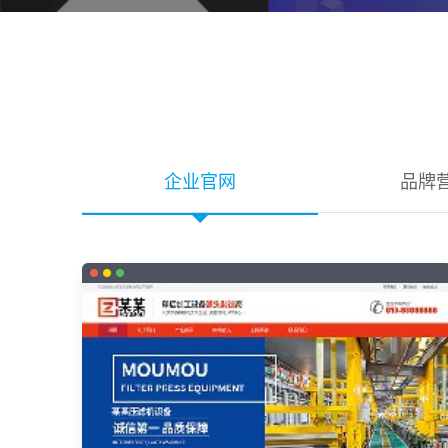
企业官网
品牌