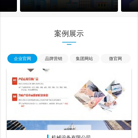
案例展示
企业官网
品牌营销
集团网站
微官网
机械设备有限公司