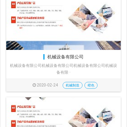
机械设备有限公司
机械设备有限公司机械设备有限公司机械设备有限公司机械设
备有限···
2020-02-24
机械制造
橙色